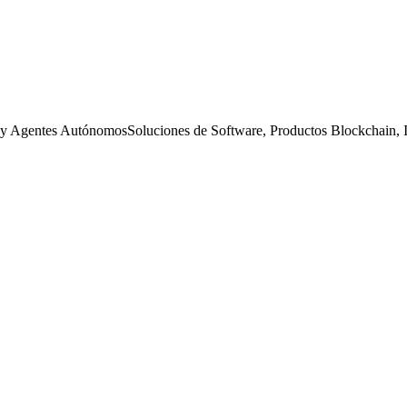
al y Agentes Autónomos
S
o
l
u
c
i
o
n
e
s
d
e
S
o
f
t
w
a
r
e
,
P
r
o
d
u
c
t
o
s
B
l
o
c
k
c
h
a
i
n
,
 de Shanghai
y en el
muShanghai en China.
Conocé el producto y se sp