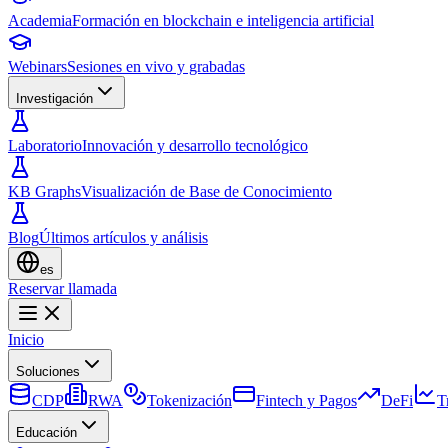
Academia
Formación en blockchain e inteligencia artificial
Webinars
Sesiones en vivo y grabadas
Investigación
Laboratorio
Innovación y desarrollo tecnológico
KB Graphs
Visualización de Base de Conocimiento
Blog
Últimos artículos y análisis
es
Reservar llamada
Inicio
Soluciones
CDP
RWA
Tokenización
Fintech y Pagos
DeFi
T
Educación