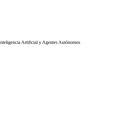
I
n
t
e
l
i
g
e
n
c
i
a
A
r
t
i
f
i
c
i
a
l
y
A
g
e
n
t
e
s
A
u
t
ó
n
o
m
o
s
onsor oficial.