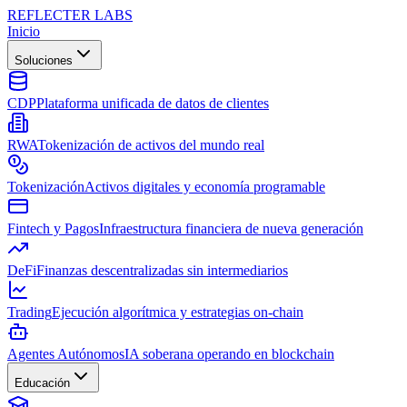
REFLECTER LABS
Inicio
Soluciones
CDP
Plataforma unificada de datos de clientes
RWA
Tokenización de activos del mundo real
Tokenización
Activos digitales y economía programable
Fintech y Pagos
Infraestructura financiera de nueva generación
DeFi
Finanzas descentralizadas sin intermediarios
Trading
Ejecución algorítmica y estrategias on-chain
Agentes Autónomos
IA soberana operando en blockchain
Educación