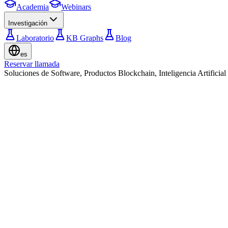
Academia
Webinars
Investigación
Laboratorio
KB Graphs
Blog
es
Reservar llamada
Soluciones de Software, Productos Blockchain, Inteligencia Artifici
Destacado en
Grinta Protocol fue seleccionado para estar presente en el
Loop House
Leer más
→