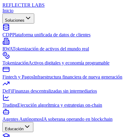
REFLECTER LABS
Inicio
Soluciones
CDP
Plataforma unificada de datos de clientes
RWA
Tokenización de activos del mundo real
Tokenización
Activos digitales y economía programable
Fintech y Pagos
Infraestructura financiera de nueva generación
DeFi
Finanzas descentralizadas sin intermediarios
Trading
Ejecución algorítmica y estrategias on-chain
Agentes Autónomos
IA soberana operando en blockchain
Educación