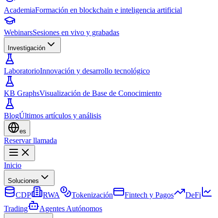
Academia
Formación en blockchain e inteligencia artificial
Webinars
Sesiones en vivo y grabadas
Investigación
Laboratorio
Innovación y desarrollo tecnológico
KB Graphs
Visualización de Base de Conocimiento
Blog
Últimos artículos y análisis
es
Reservar llamada
Inicio
Soluciones
CDP
RWA
Tokenización
Fintech y Pagos
DeFi
Trading
Agentes Autónomos