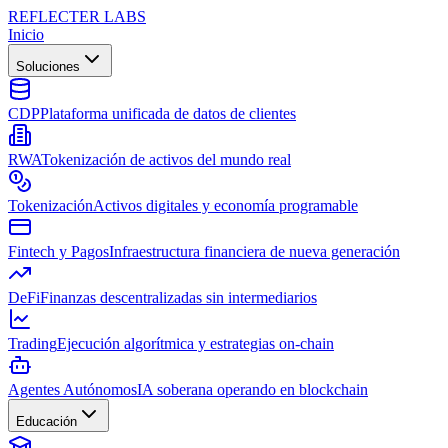
REFLECTER LABS
Inicio
Soluciones
CDP
Plataforma unificada de datos de clientes
RWA
Tokenización de activos del mundo real
Tokenización
Activos digitales y economía programable
Fintech y Pagos
Infraestructura financiera de nueva generación
DeFi
Finanzas descentralizadas sin intermediarios
Trading
Ejecución algorítmica y estrategias on-chain
Agentes Autónomos
IA soberana operando en blockchain
Educación