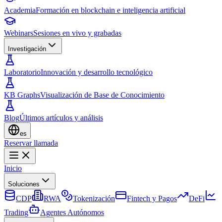
Academia
Formación en blockchain e inteligencia artificial
Webinars
Sesiones en vivo y grabadas
Investigación
Laboratorio
Innovación y desarrollo tecnológico
KB Graphs
Visualización de Base de Conocimiento
Blog
Últimos artículos y análisis
es
Reservar llamada
Inicio
Soluciones
CDP
RWA
Tokenización
Fintech y Pagos
DeFi
Trading
Agentes Autónomos