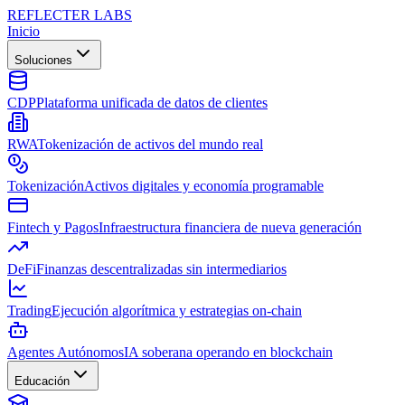
REFLECTER LABS
Inicio
Soluciones
CDP
Plataforma unificada de datos de clientes
RWA
Tokenización de activos del mundo real
Tokenización
Activos digitales y economía programable
Fintech y Pagos
Infraestructura financiera de nueva generación
DeFi
Finanzas descentralizadas sin intermediarios
Trading
Ejecución algorítmica y estrategias on-chain
Agentes Autónomos
IA soberana operando en blockchain
Educación