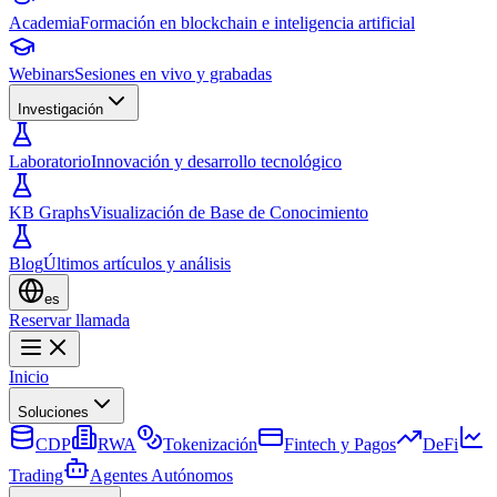
Academia
Formación en blockchain e inteligencia artificial
Webinars
Sesiones en vivo y grabadas
Investigación
Laboratorio
Innovación y desarrollo tecnológico
KB Graphs
Visualización de Base de Conocimiento
Blog
Últimos artículos y análisis
es
Reservar llamada
Inicio
Soluciones
CDP
RWA
Tokenización
Fintech y Pagos
DeFi
Trading
Agentes Autónomos