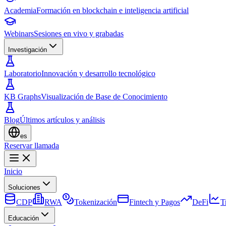
Academia
Formación en blockchain e inteligencia artificial
Webinars
Sesiones en vivo y grabadas
Investigación
Laboratorio
Innovación y desarrollo tecnológico
KB Graphs
Visualización de Base de Conocimiento
Blog
Últimos artículos y análisis
es
Reservar llamada
Inicio
Soluciones
CDP
RWA
Tokenización
Fintech y Pagos
DeFi
T
Educación