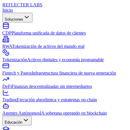
REFLECTER LABS
Inicio
Soluciones
CDP
Plataforma unificada de datos de clientes
RWA
Tokenización de activos del mundo real
Tokenización
Activos digitales y economía programable
Fintech y Pagos
Infraestructura financiera de nueva generación
DeFi
Finanzas descentralizadas sin intermediarios
Trading
Ejecución algorítmica y estrategias on-chain
Agentes Autónomos
IA soberana operando en blockchain
Educación