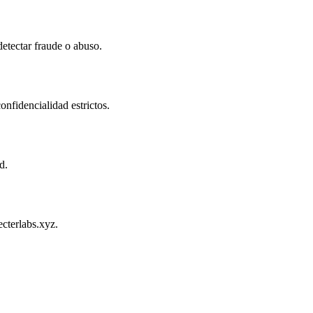
detectar fraude o abuso.
nfidencialidad estrictos.
d.
ecterlabs.xyz.