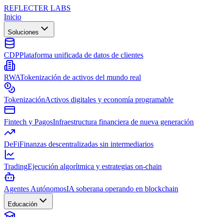
REFLECTER LABS
Inicio
Soluciones
CDP
Plataforma unificada de datos de clientes
RWA
Tokenización de activos del mundo real
Tokenización
Activos digitales y economía programable
Fintech y Pagos
Infraestructura financiera de nueva generación
DeFi
Finanzas descentralizadas sin intermediarios
Trading
Ejecución algorítmica y estrategias on-chain
Agentes Autónomos
IA soberana operando en blockchain
Educación