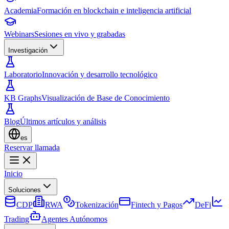
Academia
Formación en blockchain e inteligencia artificial
Webinars
Sesiones en vivo y grabadas
Investigación
Laboratorio
Innovación y desarrollo tecnológico
KB Graphs
Visualización de Base de Conocimiento
Blog
Últimos artículos y análisis
es
Reservar llamada
Inicio
Soluciones
CDP
RWA
Tokenización
Fintech y Pagos
DeFi
Trading
Agentes Autónomos