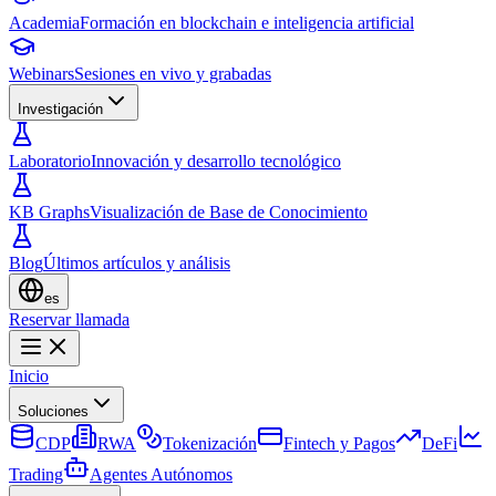
Academia
Formación en blockchain e inteligencia artificial
Webinars
Sesiones en vivo y grabadas
Investigación
Laboratorio
Innovación y desarrollo tecnológico
KB Graphs
Visualización de Base de Conocimiento
Blog
Últimos artículos y análisis
es
Reservar llamada
Inicio
Soluciones
CDP
RWA
Tokenización
Fintech y Pagos
DeFi
Trading
Agentes Autónomos