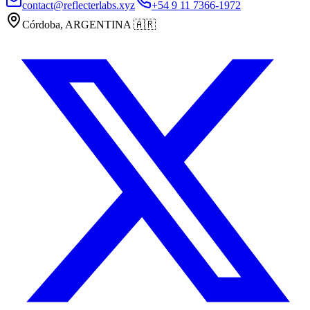
contact@reflecterlabs.xyz
+54 9 11 7366-1972
Córdoba, ARGENTINA
🇦🇷