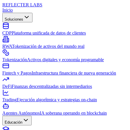
REFLECTER LABS
Inicio
Soluciones
CDP
Plataforma unificada de datos de clientes
RWA
Tokenización de activos del mundo real
Tokenización
Activos digitales y economía programable
Fintech y Pagos
Infraestructura financiera de nueva generación
DeFi
Finanzas descentralizadas sin intermediarios
Trading
Ejecución algorítmica y estrategias on-chain
Agentes Autónomos
IA soberana operando en blockchain
Educación