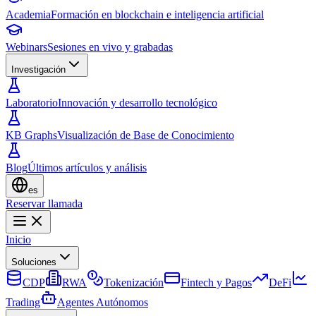
Academia
Formación en blockchain e inteligencia artificial
Webinars
Sesiones en vivo y grabadas
Investigación
Laboratorio
Innovación y desarrollo tecnológico
KB Graphs
Visualización de Base de Conocimiento
Blog
Últimos artículos y análisis
es
Reservar llamada
Inicio
Soluciones
CDP
RWA
Tokenización
Fintech y Pagos
DeFi
Trading
Agentes Autónomos