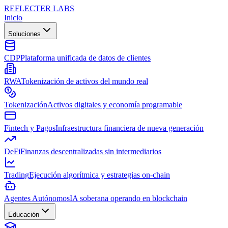
REFLECTER LABS
Inicio
Soluciones
CDP
Plataforma unificada de datos de clientes
RWA
Tokenización de activos del mundo real
Tokenización
Activos digitales y economía programable
Fintech y Pagos
Infraestructura financiera de nueva generación
DeFi
Finanzas descentralizadas sin intermediarios
Trading
Ejecución algorítmica y estrategias on-chain
Agentes Autónomos
IA soberana operando en blockchain
Educación