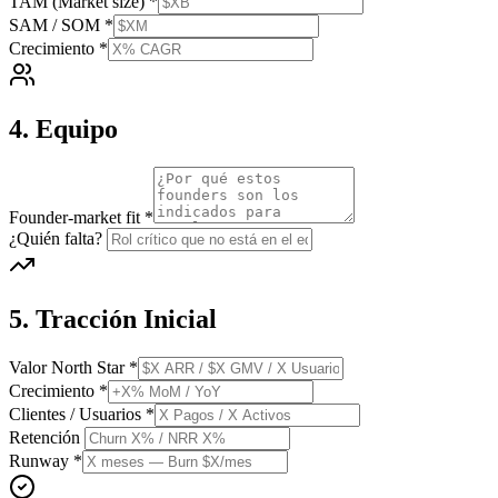
TAM (Market size)
*
SAM / SOM
*
Crecimiento
*
4. Equipo
Founder-market fit
*
¿Quién falta?
5. Tracción Inicial
Valor North Star
*
Crecimiento
*
Clientes / Usuarios
*
Retención
Runway
*