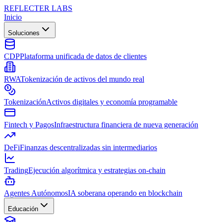
REFLECTER LABS
Inicio
Soluciones
CDP
Plataforma unificada de datos de clientes
RWA
Tokenización de activos del mundo real
Tokenización
Activos digitales y economía programable
Fintech y Pagos
Infraestructura financiera de nueva generación
DeFi
Finanzas descentralizadas sin intermediarios
Trading
Ejecución algorítmica y estrategias on-chain
Agentes Autónomos
IA soberana operando en blockchain
Educación