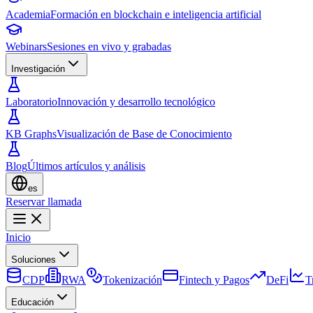
Academia
Formación en blockchain e inteligencia artificial
Webinars
Sesiones en vivo y grabadas
Investigación
Laboratorio
Innovación y desarrollo tecnológico
KB Graphs
Visualización de Base de Conocimiento
Blog
Últimos artículos y análisis
es
Reservar llamada
Inicio
Soluciones
CDP
RWA
Tokenización
Fintech y Pagos
DeFi
T
Educación